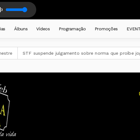
ador das Araucárias(MP3_128K)
 FRONTEIRAS - DALMIR LEDUR - com DALMIR RENATO LEDUR
ias
Álbuns
Vídeos
Programação
Promoções
EVEN
e
STF suspende julgamento sobre norma que proíbe jogos d