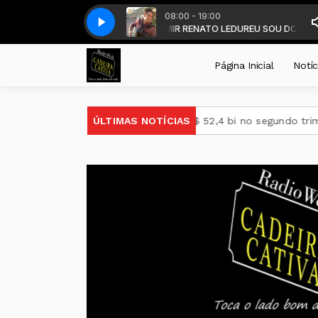
08:00 - 19:00
EIRAS - DALMIR LEDUR - com DALMIR RENATO LEDUR
AL - O Marchador das Araucárias(MP3_128K)
SANDRO MARAL - O March
EU SOU DO SUL SEM
Página Inicial
Notíc
Petrobras tem lucro líquido de R$ 52,4 bi no segundo trimestr
ÚLTIMAS NOTÍCIAS