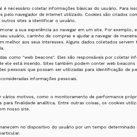
 é necessário coletar informações básicas do usuário. Para isso,
 pelo navegador de internet utilizado. Cookies são criados com
outros sites a identificar o usuário.
imorar a sua experiência ao navegar em um site. Por exemplo, 
 seu usuário, carrinho de compras e ajudar a navegar de maneir
m melhor aos seus interesses. Alguns dados coletados servem 
a.
as como "web beacons". Eles são responsáveis por coletar inf
nde ele está inserido. Sites também podem conter web beacons d
s pessoais que possam ser utilizadas para identificação de pe
 consideradas informações pessoais.
r vários motivos, como o monitoramento de performance própria
 para finalidade analítica. Entre outras coisas, os cookies util
m nosso site.
anecem no dispositivo do usuário por um tempo determinado n
articular.