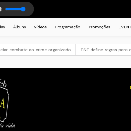
nother Brick In The Wall ÓTIMA BA NEW BOSSA
S CADEIRA diariamente a partir das 19 horas . com DJ CADEIRA CATIVA
ias
Álbuns
Vídeos
Programação
Promoções
EVEN
 combate ao crime organizado
TSE define regras para dividi