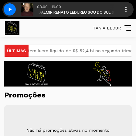
08:00 - 19:00
ALMIR LEDUR - com DALMIR RENATO LEDUR
A102
A102
EU SOU DO SUL SEM FRONTEIR
TANIA LEDUR
Petrobras tem lucro líquido de R$ 52,4 bi no segundo trimestr
ÚLTIMAS
Promoções
Não há promoções ativas no momento