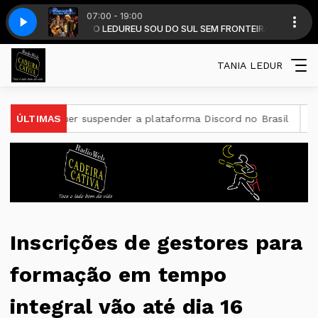
07:00 - 19:00
 DALMIR RENATO LEDUR
 - Como é Bom Voltar
Osvaldir & Carlos Magrão - Como é Bom Voltar
EU SOU DO SUL SEM FRONTEIRA com DALMIR RE
TANIA LEDUR
U quer suspender a plataforma Discord no Brasil
ÚLTIMAS
Candidato
Inscrições de gestores para
formação em tempo
integral vão até dia 16